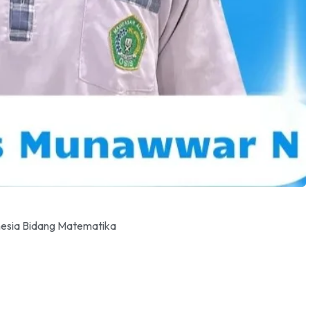
Bimbingan Remaja Usia Sekolah (...
0 S.D Selesai
MA Nurul Iman CIbaduyut
08:00 S.D Selesai
nesia Bidang Matematika