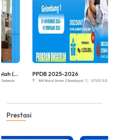
PPDB 2025-2026
Bimbingan
MA Nurul Iman CIbaduyut
07:00 S.D Selesai
MA Nurul I
Prestasi