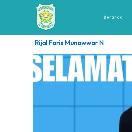
Beranda
Rijal Faris Munawwar N
Siswa-Siswi Lulus SNBT