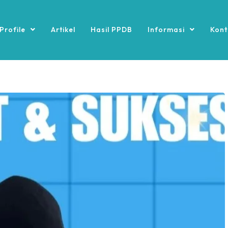
Profile
Artikel
Hasil PPDB
Informasi
Kont
Pengumuman
Pengumuman
 2024
Siswa-Siswi Lulus SPAN-PTKIN 2025