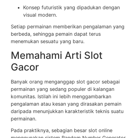
Konsep futuristik yang dipadukan dengan
visual modern.
Setiap permainan memberikan pengalaman yang
berbeda, sehingga pemain dapat terus
menemukan sesuatu yang baru.
Memahami Arti Slot
Gacor
Banyak orang menganggap slot gacor sebagai
permainan yang sedang populer di kalangan
komunitas. Istilah ini lebih menggambarkan
pengalaman atau kesan yang dirasakan pemain
daripada menunjukkan karakteristik teknis suatu
permainan.
Pada praktiknya, sebagian besar slot online
menggunakan sistem Random Number Generator