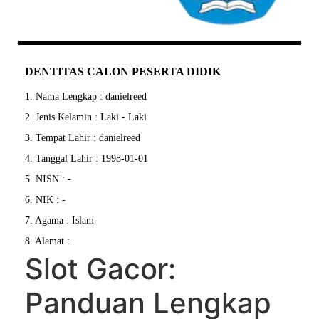
DENTITAS CALON PESERTA DIDIK
1. Nama Lengkap : danielreed
2. Jenis Kelamin : Laki - Laki
3. Tempat Lahir : danielreed
4. Tanggal Lahir : 1998-01-01
5. NISN : -
6. NIK : -
7. Agama : Islam
8. Alamat :
Slot Gacor:
Panduan Lengkap