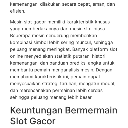
kemenangan, dilakukan secara cepat, aman, dan
efisien.
Mesin slot gacor memiliki karakteristik khusus
yang membedakannya dari mesin slot biasa.
Beberapa mesin cenderung memberikan
kombinasi simbol lebih sering muncul, sehingga
peluang menang meningkat. Banyak platform slot
online menyediakan statistik putaran, histori
kemenangan, dan panduan prediksi angka untuk
membantu pemain menganalisis mesin. Dengan
memahami karakteristik ini, pemain dapat
menyesuaikan strategi taruhan, mengatur modal,
dan merencanakan permainan lebih cerdas
sehingga peluang menang lebih besar.
Keuntungan Bermermain
Slot Gacor