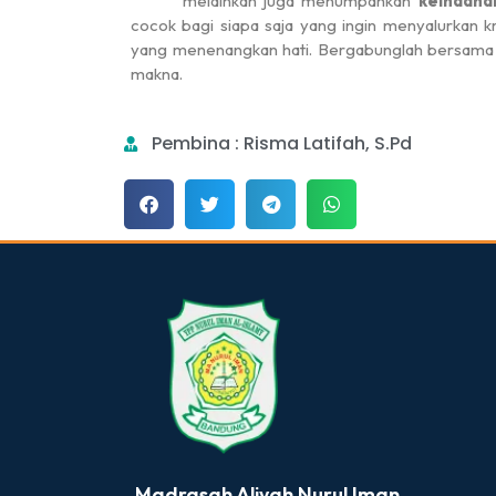
melainkan juga menumpahkan
keindahan
cocok bagi siapa saja yang ingin menyalurkan kr
yang menenangkan hati. Bergabunglah bersama k
makna.
PPDB
MA N
Pembina : Risma Latifah, S.Pd
dibuat oleh rrdigital.id
Madrasah Aliyah Nurul Iman