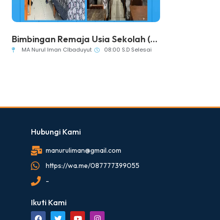
Usia Sekolah (...
PPDB 2025-2026
ut
08:00 S.D Selesai
MA Nurul Iman CIbaduyut
07:00 S.D Se
Hubungi Kami
manuruliman@gmail.com
https://wa.me/087777399055
-
Ikuti Kami