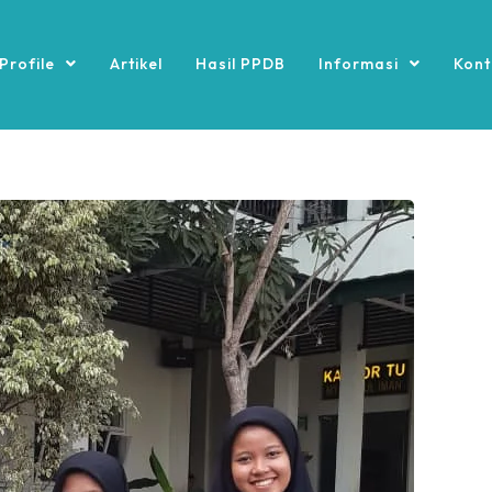
Profile
Artikel
Hasil PPDB
Informasi
Kont
Pengumuman
Peng
Lulus SNBT 2024
Siswa-Siswi Lulus SPAN-PTKIN 2