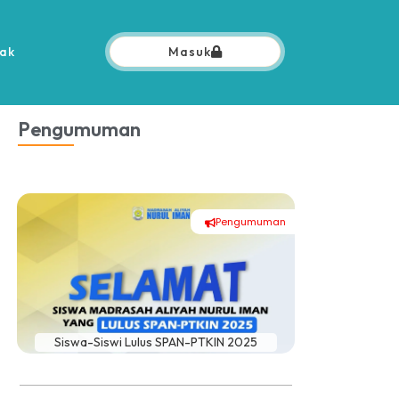
ak
Masuk
Pengumuman
umuman
Pengumuman
025
Siswa-Siswi Lulus SNBT 2025