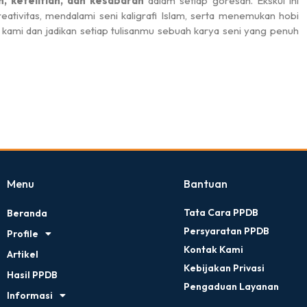
, ketelitian, dan kesabaran
dalam setiap goresan. Ekskul ini
eativitas, mendalami seni kaligrafi Islam, serta menemukan hobi
ami dan jadikan setiap tulisanmu sebuah karya seni yang penuh
 2025-2026
Bimbingan Remaja 
urul Iman CIbaduyut
07:00 S.D Selesai
MA Nurul Iman CIbaduy
Menu
Bantuan
Tata Cara PPDB
Beranda
Persyaratan PPDB
Profile
Kontak Kami
Artikel
Kebijakan Privasi
Hasil PPDB
Pengaduan Layanan
Informasi